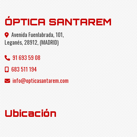
ÓPTICA SANTAREM
Avenida Fuenlabrada, 101,
Leganés
,
28912
,
(MADRID)
91 693 59 08
683 511 194
info
opticasantarem.com
Ubicación