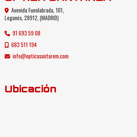
Avenida Fuenlabrada, 101,
Leganés
,
28912
,
(MADRID)
91 693 59 08
683 511 194
info
opticasantarem.com
Ubicación